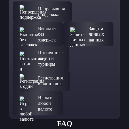
Непрерывная
поддержка
Выплаты
Защита
без
личных
задержек
данных
Постоянные
акции и
турниры
Регистрация
в один клик
Игры в
любой
валюте
FAQ