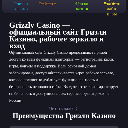
Слоты
Ставки на спорт
Столы
Игры Live
Grizzly Casino —
официальный сайт Гризли
Казино, рабочее зеркало и
вход
Официальный сайт Grizzly Casino предоставляет прямой
доступ ко всем функциям платформы — регистрация, касса,
игры, бонусы и поддержка. Если основной домен
заблокирован, доступ обеспечивается через рабочее зеркало,
которое полностью дублирует функциональность и
безопасность основного сайта. Вход через зеркало гарантирует
стабильность и доступность всех сервисов для игроков из
России.
Читать далее
Преимущества Гризли Казино